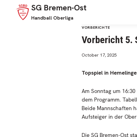
Skip
SG Bremen-Ost
to
Handball Oberliga
content
VORBERICHTE
Vorbericht 5. 
October 17, 2025
Topspiel in Hemeling
Am Sonntag um 16:30 U
dem Programm. Tabelle
Beide Mannschaften ha
Aufsteiger in der Obe
Die SG Bremen-Ost star