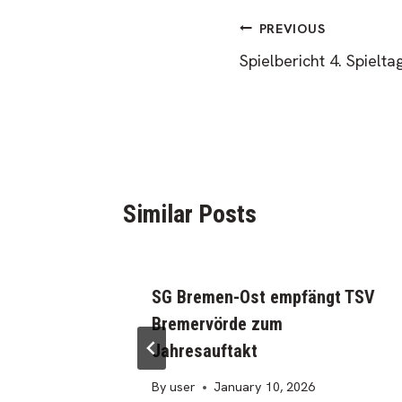
Post
PREVIOUS
Spielbericht 4. Spielt
navigation
Similar Posts
en: SG
SG Bremen-Ost empfängt TSV
V
Bremervörde zum
spiel
Jahresauftakt
By
user
January 10, 2026