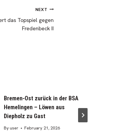
NEXT
rt das Topspiel gegen
Fredenbeck II
Bremen-Ost zurück in der BSA
Spitzen
Hemelingen – Löwen aus
schwere
Diepholz zu Gast
die SG
By
user
February 21, 2026
By
user