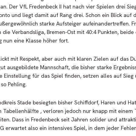
an. Der VfL Fredenbeck II hat nach vier Spielen drei Si
nto und liegt damit auf Rang drei. Schon ein Blick auf
 außergewöhnlich starke Aufsteiger aufeinandertreffen. 
 die Verbandsliga, Bremen-Ost mit 40:4 Punkten, beide 
g nun eine Klasse höher fort.
lickt mit Respekt, aber auch mit klaren Zielen auf das D
gut ausgebildete Mannschaft, die bisher starke Ergebnis
e Einstellung für das Spiel finden, setzen alles auf Sie
 so Pehling.
dkreis Stade besiegten bisher Schiffdorf, Haren und Hat
 Tabellenhälfte , verloren jedoch nur knapp mit einem
ten. Dass in Fredenbeck seit Jahren solider und attrakt
 SG erwartet also ein intensives Spiel, in dem jeder Fehl