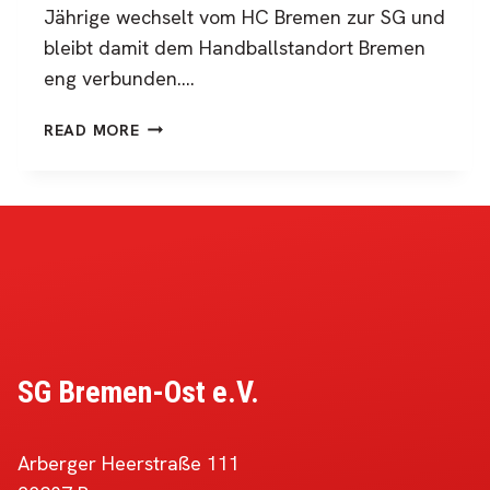
Jährige wechselt vom HC Bremen zur SG und
bleibt damit dem Handballstandort Bremen
eng verbunden….
SG
READ MORE
BREMEN-
OST
HOLT
PIERRE
KOHAUPT
–
JUNGES
TORWARTTALENT
FÜR
DIE
SG Bremen-Ost e.V.
ZUKUNFT
Arberger Heerstraße 111