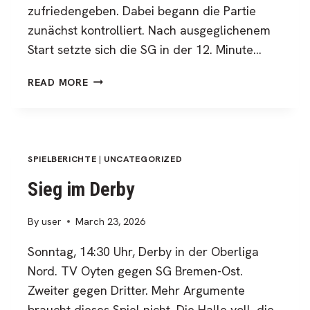
zufriedengeben. Dabei begann die Partie
zunächst kontrolliert. Nach ausgeglichenem
Start setzte sich die SG in der 12. Minute…
SG
READ MORE
BREMEN-
OST
LÄSST
GEGEN
SCHLUSSLICHT
SPIELBERICHTE
|
UNCATEGORIZED
PUNKTE
Sieg im Derby
LIEGEN
UND
By
user
March 23, 2026
BLEIBT
UNTER
Sonntag, 14:30 Uhr, Derby in der Oberliga
DEN
Nord. TV Oyten gegen SG Bremen-Ost.
EIGENEN
MÖGLICHKEITEN
Zweiter gegen Dritter. Mehr Argumente
braucht dieses Spiel nicht. Die Halle voll, die