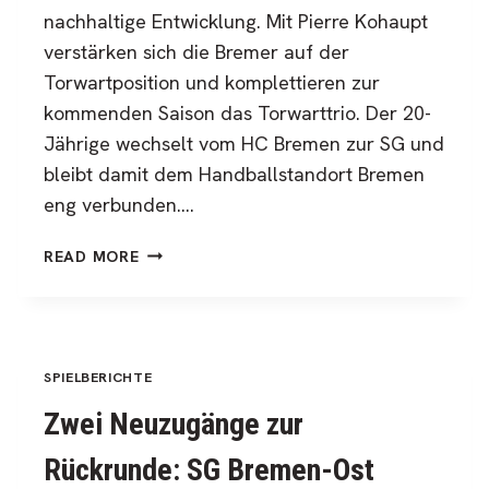
nachhaltige Entwicklung. Mit Pierre Kohaupt
verstärken sich die Bremer auf der
Torwartposition und komplettieren zur
kommenden Saison das Torwarttrio. Der 20-
Jährige wechselt vom HC Bremen zur SG und
bleibt damit dem Handballstandort Bremen
eng verbunden….
SG
READ MORE
BREMEN-
OST
HOLT
PIERRE
KOHAUPT
SPIELBERICHTE
–
Zwei Neuzugänge zur
JUNGES
TORWARTTALENT
Rückrunde: SG Bremen-Ost
FÜR