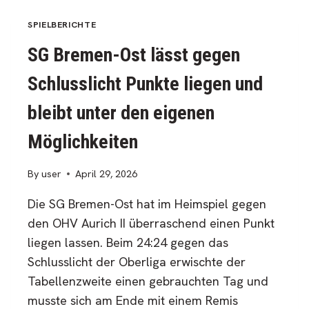
TOPSPIEL
GEGEN
SPIELBERICHTE
HORNEBURG
SG Bremen-Ost lässt gegen
MIT
28:27
Schlusslicht Punkte liegen und
bleibt unter den eigenen
Möglichkeiten
By
user
April 29, 2026
Die SG Bremen-Ost hat im Heimspiel gegen
den OHV Aurich II überraschend einen Punkt
liegen lassen. Beim 24:24 gegen das
Schlusslicht der Oberliga erwischte der
Tabellenzweite einen gebrauchten Tag und
musste sich am Ende mit einem Remis