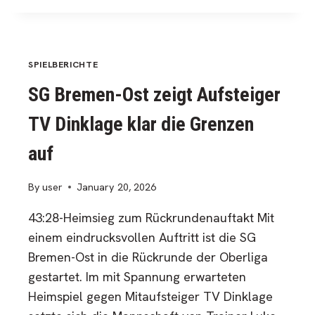
ZUR
RÜCKRUNDE:
SG
BREMEN-
SPIELBERICHTE
OST
SG Bremen-Ost zeigt Aufsteiger
VERPFLICHTET
TILMAN
TV Dinklage klar die Grenzen
DEHMEL
UND
auf
FABIAN
RÜSCH
By
user
January 20, 2026
43:28-Heimsieg zum Rückrundenauftakt Mit
einem eindrucksvollen Auftritt ist die SG
Bremen-Ost in die Rückrunde der Oberliga
gestartet. Im mit Spannung erwarteten
Heimspiel gegen Mitaufsteiger TV Dinklage