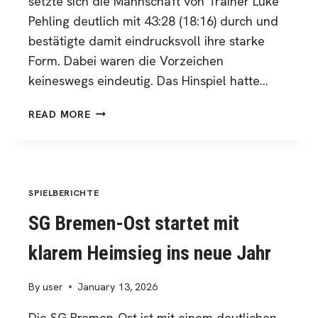
setzte sich die Mannschaft von Trainer Luke
Pehling deutlich mit 43:28 (18:16) durch und
bestätigte damit eindrucksvoll ihre starke
Form. Dabei waren die Vorzeichen
keineswegs eindeutig. Das Hinspiel hatte…
SG
READ MORE
BREMEN-
OST
ZEIGT
AUFSTEIGER
TV
SPIELBERICHTE
DINKLAGE
SG Bremen-Ost startet mit
KLAR
DIE
klarem Heimsieg ins neue Jahr
GRENZEN
AUF
By
user
January 13, 2026
Die SG Bremen-Ost ist mit einem deutlichen