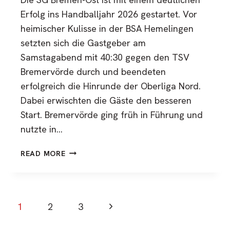
Erfolg ins Handballjahr 2026 gestartet. Vor
heimischer Kulisse in der BSA Hemelingen
setzten sich die Gastgeber am
Samstagabend mit 40:30 gegen den TSV
Bremervörde durch und beendeten
erfolgreich die Hinrunde der Oberliga Nord.
Dabei erwischten die Gäste den besseren
Start. Bremervörde ging früh in Führung und
nutzte in…
SG
READ MORE
BREMEN-
OST
STARTET
MIT
Page
Next
1
2
3
KLAREM
HEIMSIEG
navigation
Page