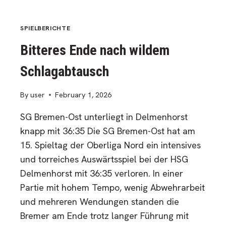
GEWINNT
KRIMI
IN
SPIELBERICHTE
NEERSTEDT
Bitteres Ende nach wildem
MIT
36:34
Schlagabtausch
By
user
February 1, 2026
SG Bremen-Ost unterliegt in Delmenhorst
knapp mit 36:35 Die SG Bremen-Ost hat am
15. Spieltag der Oberliga Nord ein intensives
und torreiches Auswärtsspiel bei der HSG
Delmenhorst mit 36:35 verloren. In einer
Partie mit hohem Tempo, wenig Abwehrarbeit
und mehreren Wendungen standen die
Bremer am Ende trotz langer Führung mit